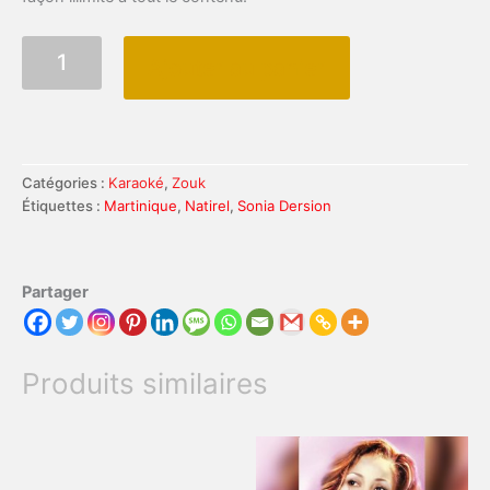
quantité
Ajouter au panier
de
SONIA
DERSION
-
Natirel
Catégories :
Karaoké
,
Zouk
Étiquettes :
Martinique
,
Natirel
,
Sonia Dersion
Partager
Produits similaires