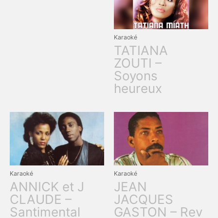
Karaoké
TATIANA
ZOUTI –
Soyons
heureux
Karaoké
Karaoké
ANNICK et J
JEAN
CLAUDE –
JACQUES
Santimental
GASTON – Rev