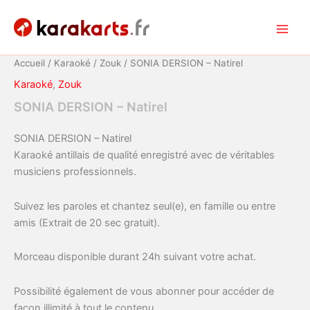
Aller
au
Main
contenu
Accueil
/
Karaoké
/
Zouk
/ SONIA DERSION – Natirel
Men
Karaoké
,
Zouk
SONIA DERSION – Natirel
SONIA DERSION – Natirel
Karaoké antillais de qualité enregistré avec de véritables
musiciens professionnels.
Suivez les paroles et chantez seul(e), en famille ou entre
amis (Extrait de 20 sec gratuit).
Morceau disponible durant 24h suivant votre achat.
Possibilité également de vous abonner pour accéder de
façon illimité à tout le contenu.