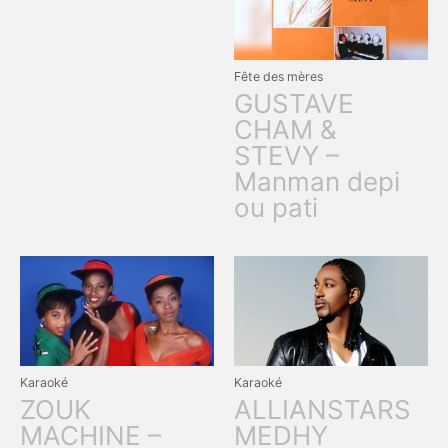
Fête des mères
GUSTAVE
CHAM &
STEVY –
Manman depi
ou pati
Karaoké
Karaoké
ZOUK
ALLIANSTARS
MACHINE –
MEDHY