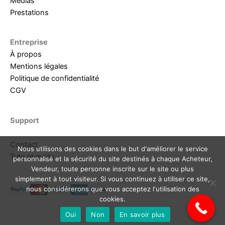
Médias
Prestations
Entreprise
À propos
Mentions légales
Politique de confidentialité
CGV
Support
Contact
Nous utilisons des cookies dans le but d'améliorer le service
Tuto et guide
personnalisé et la sécurité du site destinés à chaque Acheteur,
Vendeur, toute personne inscrite sur le site ou plus
simplement à tout visiteur. Si vous continuez à utiliser ce site,
nous considérerons que vous acceptez l'utilisation des
cookies.
Oui
Non
En savoir plus