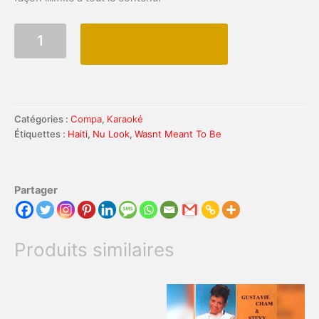
quantité
Ajouter au panier
de
NU
LOOK
-
Wasnt
meant
Catégories :
Compa
,
Karaoké
to
Étiquettes :
Haiti
,
Nu Look
,
Wasnt Meant To Be
be
Partager
Produits similaires