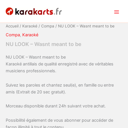
Aller
au
Main
contenu
Accueil
/
Karaoké
/
Compa
/ NU LOOK – Wasnt meant to be
Men
Compa
,
Karaoké
NU LOOK – Wasnt meant to be
NU LOOK – Wasnt meant to be
Karaoké antillais de qualité enregistré avec de véritables
musiciens professionnels.
Suivez les paroles et chantez seul(e), en famille ou entre
amis (Extrait de 20 sec gratuit).
Morceau disponible durant 24h suivant votre achat.
Possibilité également de vous abonner pour accéder de
façon illimité à tout le contenu.