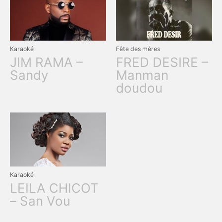
Karaoké
Fête des mères
JIM RAMA –
FRED DESIRE –
Sandy
Manman
doudou
Karaoké
LEILA CHICOT
– San Vou