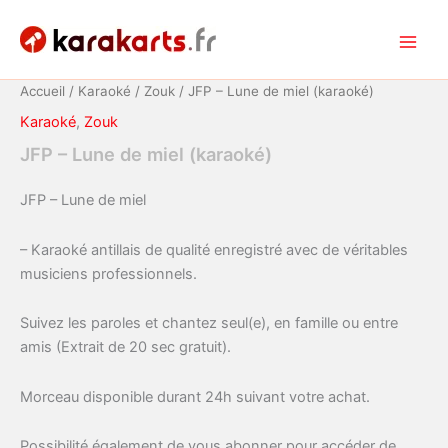
Aller
au
Main
contenu
Accueil
/
Karaoké
/
Zouk
/ JFP – Lune de miel (karaoké)
Men
Karaoké
,
Zouk
JFP – Lune de miel (karaoké)
JFP – Lune de miel
– Karaoké antillais de qualité enregistré avec de véritables
musiciens professionnels.
Suivez les paroles et chantez seul(e), en famille ou entre
amis (Extrait de 20 sec gratuit).
Morceau disponible durant 24h suivant votre achat.
Possibilité également de vous abonner pour accéder de