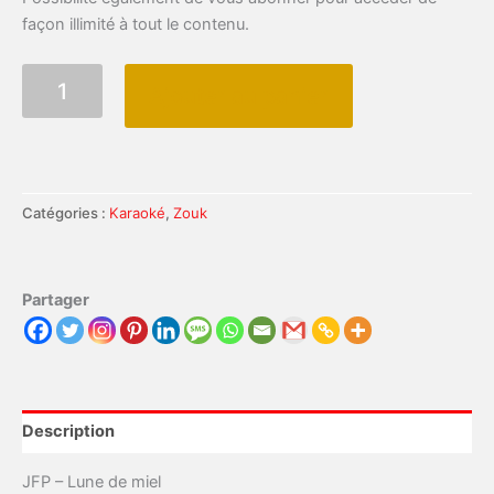
façon illimité à tout le contenu.
quantité
Ajouter au panier
de
JFP
-
Lune
de
miel
Catégories :
Karaoké
,
Zouk
(karaoké)
Partager
Description
JFP – Lune de miel